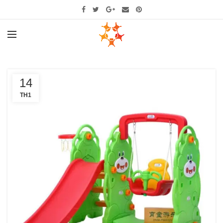
14
TH1