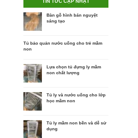
TIN TỨC CẬP NHẬT
Bàn gỗ hình bán nguyệt
sáng tạo
Tủ bảo quản nước uống cho trẻ mầm
non
Lựa chọn tủ đựng ly mầm
non chất lượng
Tủ ly và nước uống cho lớp
học mầm non
Tủ ly mầm non bền và dễ sử
dụng