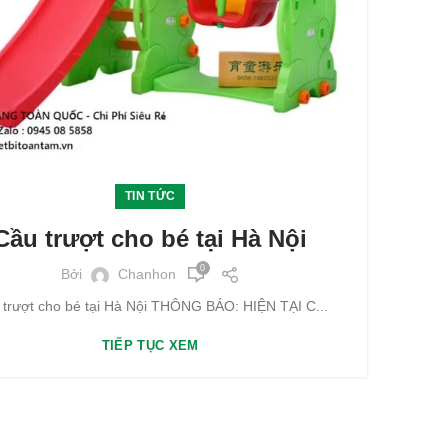
TIN TỨC
Cầu trượt cho bé tại Hà Nội
0
Bởi
Chanhon
trượt cho bé tại Hà Nội THÔNG BÁO: HIỆN TẠI C...
TIẾP TỤC XEM