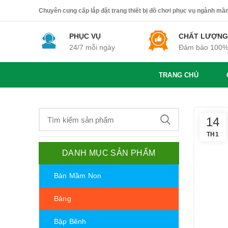
Chuyên cung cấp lắp đặt trang thiết bị đồ chơi phục vụ ngành mầm 
PHỤC VỤ
CHẤT LƯỢNG
24/7 mỗi ngày
Đảm bảo 100
TRANG CHỦ
14
TH1
DANH MỤC SẢN PHẨM
Bàn Mầm Non
Bảng
Bập Bênh