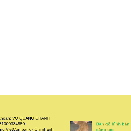
i khoản: VÕ QUANG CHÁNH
381000334550
Bàn gỗ hình bán
ng VietCombank - Chi nhánh
sáng tạo