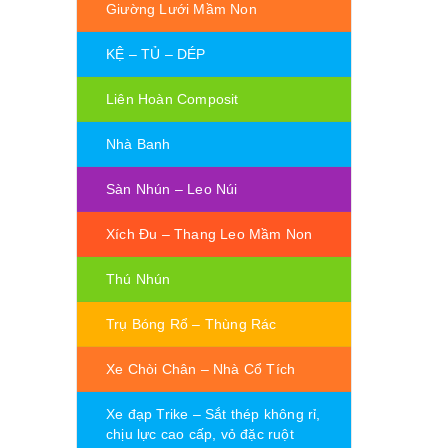
Giường Lưới Mầm Non
KỆ – TỦ – DÉP
Liên Hoàn Composit
Nhà Banh
Sàn Nhún – Leo Núi
Xích Đu – Thang Leo Mầm Non
Thú Nhún
Trụ Bóng Rổ – Thùng Rác
Xe Chòi Chân – Nhà Cổ Tích
Xe đạp Trike – Sắt thép không rỉ,
chịu lực cao cấp, vỏ đặc ruột