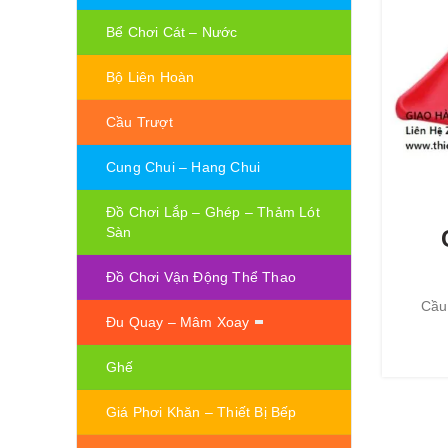
Bể Chơi Cát – Nước
Bộ Liên Hoàn
Cầu Trượt
Cung Chui – Hang Chui
Đồ Chơi Lắp – Ghép – Thảm Lót
Sàn
Đồ Chơi Vận Động Thể Thao
Cầu 
Đu Quay – Mâm Xoay
Ghế
Giá Phơi Khăn – Thiết Bị Bếp