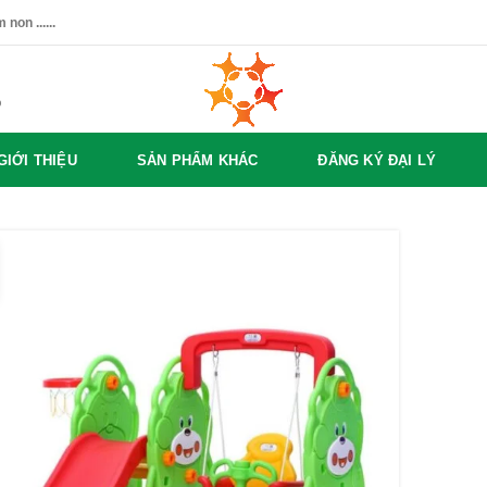
non ......
%
GIỚI THIỆU
SẢN PHẨM KHÁC
ĐĂNG KÝ ĐẠI LÝ