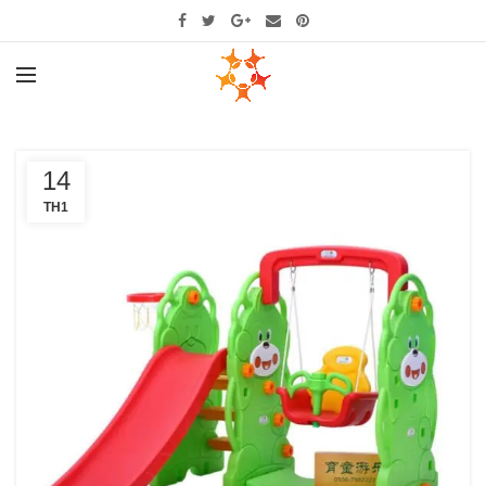
14
TH1