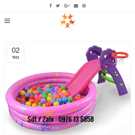
02
TH3