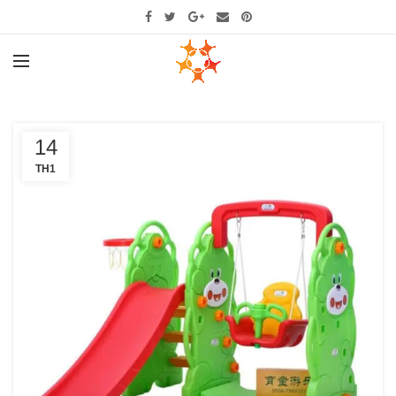
14
TH1