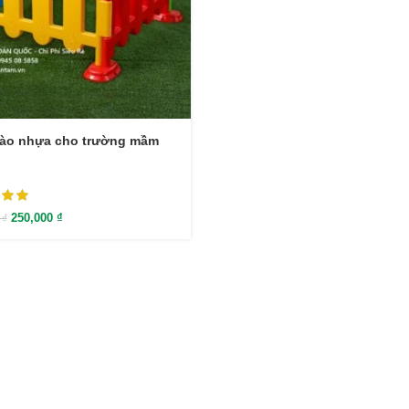
rào nhựa cho trường mầm
250,000
₫
0
₫