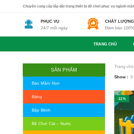
Chuyên cung cấp lắp đặt trang thiết bị đồ chơi phục vụ ngành mầm 
PHỤC VỤ
CHẤT LƯỢNG
24/7 mỗi ngày
Đảm bảo 100
TRANG CHỦ
Trang chủ
SẢN PHẨM
Show
9
Bàn Mầm Non
Bảng
-11%
Bập Bênh
Bể Chơi Cát – Nước