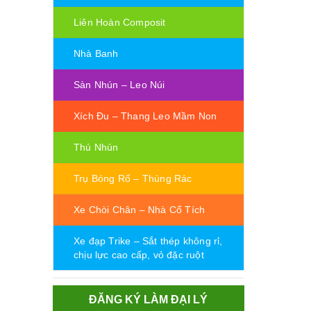
Liên Hoàn Composit
Nhà Banh
Sàn Nhún – Leo Núi
Xích Đu – Thang Leo Mầm Non
Thú Nhún
Trụ Bóng Rổ – Thùng Rác
Xe Chòi Chân – Nhà Cổ Tích
Xe đạp Trike – Sắt thép không rỉ,
chịu lực cao cấp, vỏ đặc ruột
ĐĂNG KÝ LÀM ĐẠI LÝ