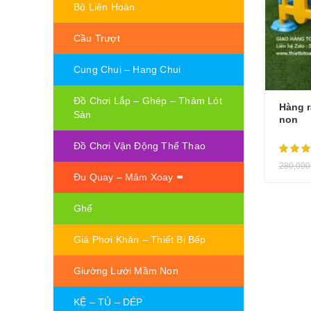
Bộ Liên Hoàn
Cầu Trượt
Cung Chui – Hang Chui
Đồ Chơi Lắp – Ghép – Thảm Lót
Hàng 
Sàn
non
Đồ Chơi Vận Động Thể Thao
280,00
Đu Quay – Mâm Xoay
Ghế
Giá Phơi Khăn – Thiết Bị Bếp
Giường Lưới Mầm Non
KỆ – TỦ – DÉP