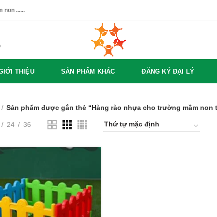
non ......
%
GIỚI THIỆU
SẢN PHẨM KHÁC
ĐĂNG KÝ ĐẠI LÝ
Sản phẩm được gắn thẻ “Hàng rào nhựa cho trường mầm non t
24
36