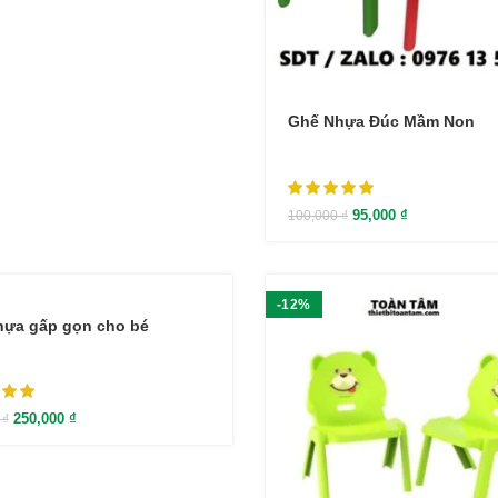
Ghế Nhựa Đúc Mầm Non
95,000
₫
100,000
₫
-12%
hựa gấp gọn cho bé
250,000
₫
0
₫