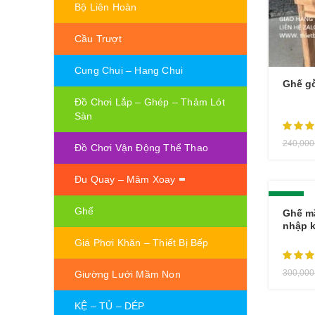
Bộ Liên Hoàn
Cầu Trượt
Cung Chui – Hang Chui
Ghế g
Đồ Chơi Lắp – Ghép – Thảm Lót
Sàn
240,00
Đồ Chơi Vận Động Thể Thao
Đu Quay – Mâm Xoay
-20%
Ghế
Ghế mầ
nhập 
Giá Phơi Khăn – Thiết Bị Bếp
300,00
Giường Lưới Mầm Non
KỆ – TỦ – DÉP