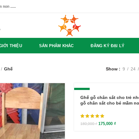
non ......
%
GIỚI THIỆU
SẢN PHẨM KHÁC
ĐĂNG KÝ ĐẠI LÝ
Ghế
Show
9
24
-3%
Ghế gỗ chân sắt cho trẻ nh
gỗ chân sắt cho bé mầm n
175,000
₫
180,000
₫