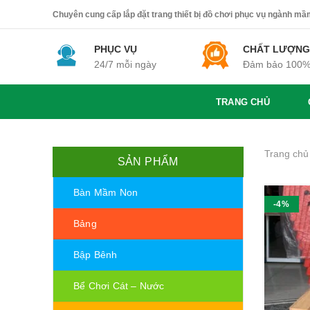
Chuyên cung cấp lắp đặt trang thiết bị đồ chơi phục vụ ngành mầm 
PHỤC VỤ
CHẤT LƯỢNG
24/7 mỗi ngày
Đảm bảo 100
TRANG CHỦ
Trang chủ
SẢN PHẨM
Bàn Mầm Non
-4%
Bảng
Bập Bênh
Bể Chơi Cát – Nước