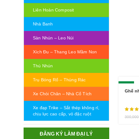
Liên Hoàn Composit
Nhà Banh
Sàn Nhún – Leo Núi
Xích Đu – Thang Leo Mầm Non
Thú Nhún
Trụ Bóng Rổ – Thùng Rác
-17%
Ghế n
Xe Chòi Chân – Nhà Cổ Tích
Xe đạp Trike – Sắt thép không rỉ,
chịu lực cao cấp, vỏ đặc ruột
300,00
ĐĂNG KÝ LÀM ĐẠI LÝ