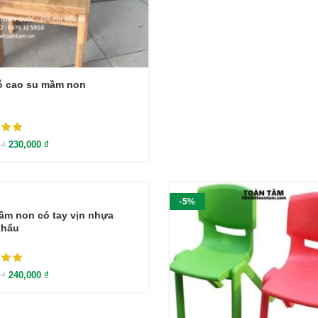
ỗ cao su mầm non
230,000
₫
0
₫
-5%
m non có tay vịn nhựa
khẩu
240,000
₫
0
₫