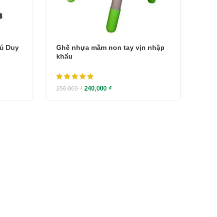
ú Duy
Ghế nhựa mầm non tay vịn nhập
khẩu
240,000
₫
250,000
₫