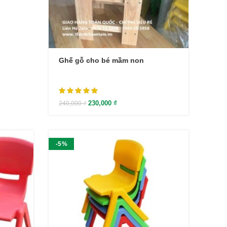
Ghế gỗ cho bé mầm non
230,000
₫
240,000
₫
-5%