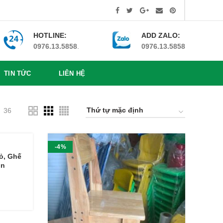
HOTLINE:
ADD ZALO:
0976.13.5858
.
0976.13.5858
TIN TỨC
LIÊN HỆ
36
-4%
ỏ, Ghế
on