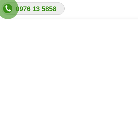
0976 13 5858
Design matters
H
LIGHTNING
Best 