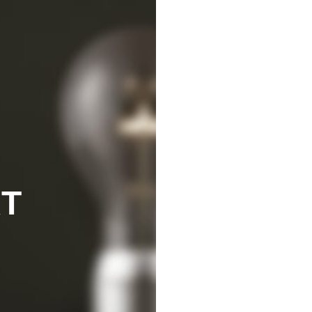
T
NEW COLLECTI
Design Trend