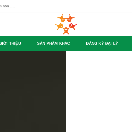
non ......
%
GIỚI THIỆU
SẢN PHẨM KHÁC
ĐĂNG KÝ ĐẠI LÝ