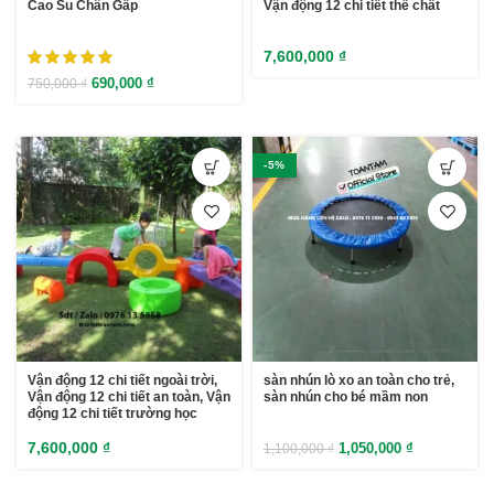
Cao Su Chân Gấp
Vận động 12 chi tiết thể chất
7,600,000
₫
690,000
₫
750,000
₫
-5%
Vận động 12 chi tiết ngoài trời,
sàn nhún lò xo an toàn cho trẻ,
Vận động 12 chi tiết an toàn, Vận
sàn nhún cho bé mầm non
động 12 chi tiết trường học
7,600,000
₫
1,050,000
₫
1,100,000
₫