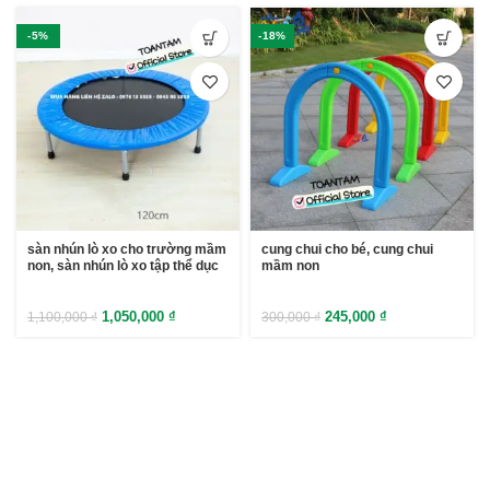
-5%
-18%
sàn nhún lò xo cho trường mầm
cung chui cho bé, cung chui
non, sàn nhún lò xo tập thể dục
mầm non
1,050,000
₫
245,000
₫
1,100,000
₫
300,000
₫