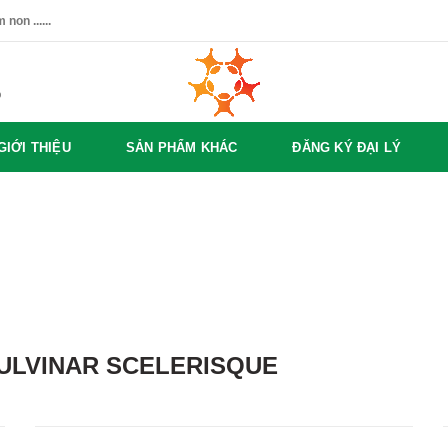
non ......
%
GIỚI THIỆU
SẢN PHẨM KHÁC
ĐĂNG KÝ ĐẠI LÝ
LVINAR SCELERISQUE