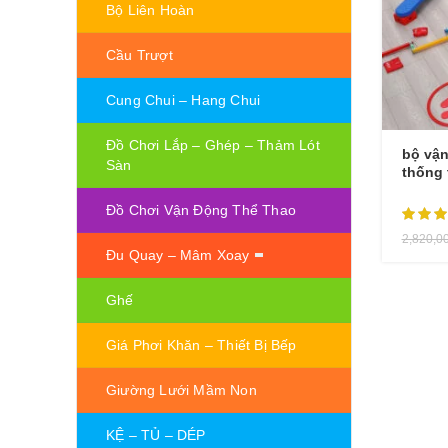
Bộ Liên Hoàn
Cầu Trượt
Cung Chui – Hang Chui
Đồ Chơi Lắp – Ghép – Thảm Lót
bộ vận
Sàn
thống
Đồ Chơi Vận Động Thể Thao
2,820,0
Đu Quay – Mâm Xoay
Ghế
Giá Phơi Khăn – Thiết Bị Bếp
Giường Lưới Mầm Non
KỆ – TỦ – DÉP