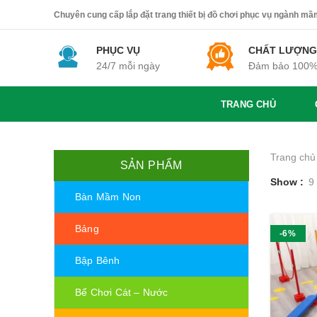
Chuyên cung cấp lắp đặt trang thiết bị đồ chơi phục vụ ngành mầm 
PHỤC VỤ
CHẤT LƯỢNG
24/7 mỗi ngày
Đảm bảo 100
TRANG CHỦ
Trang chủ
SẢN PHẨM
Show
9
Bàn Mầm Non
Bảng
-6%
Bập Bênh
Bể Chơi Cát – Nước