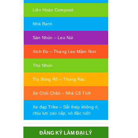
Liên Hoàn Composit
Nhà Banh
Sàn Nhún – Leo Núi
Xích Đu – Thang Leo Mầm Non
Thú Nhún
Trụ Bóng Rổ – Thùng Rác
Xe Chòi Chân – Nhà Cổ Tích
Xe đạp Trike – Sắt thép không rỉ,
chịu lực cao cấp, vỏ đặc ruột
ĐĂNG KÝ LÀM ĐẠI LÝ