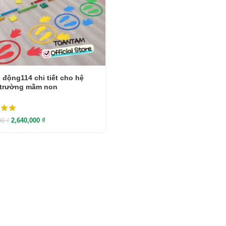
 động114 chi tiết cho hệ
 trường mầm non
2,640,000
₫
00
₫