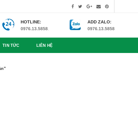
HOTLINE:
ADD ZALO:
0976.13.5858
.
0976.13.5858
TIN TỨC
LIÊN HỆ
ận”