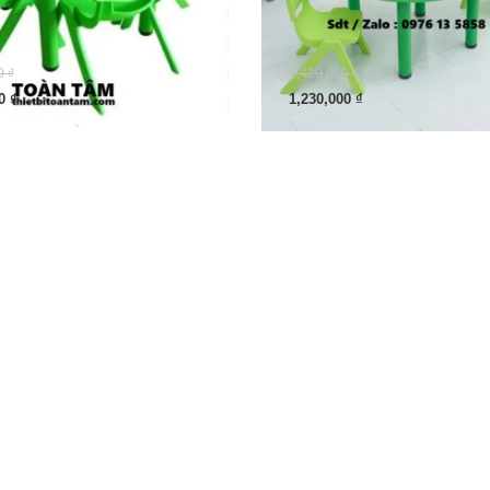
0
₫
1,420,000
₫
00
₫
1,230,000
₫