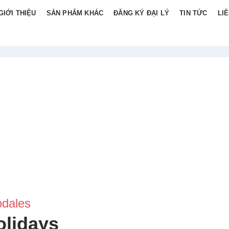
GIỚI THIỆU
SẢN PHẨM KHÁC
ĐĂNG KÝ ĐẠI LÝ
TIN TỨC
LI
odales
olidays