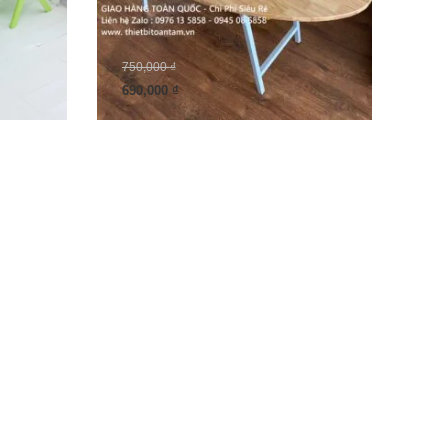
750,000
₫
690,000
₫