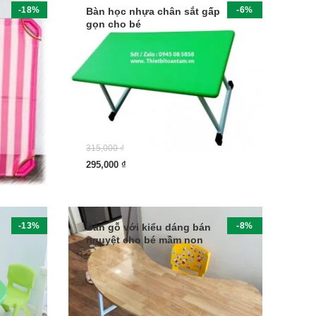
-18%
-6%
Bàn học nhựa chân sắt gấp
gọn cho bé
315,000
₫
295,000
₫
-13%
-8%
Bàn gỗ với kiểu dáng bán
nguyệt cho bé mầm non