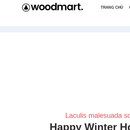
TRANG CHỦ
[rev_slider_vc alias=”slider-christmas”]
Laculis malesuada s
Happy Winter H