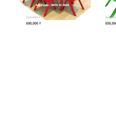
920,000
₫
820,00
690,000
₫
650,0