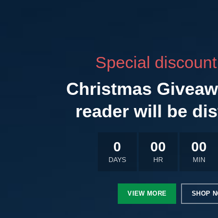
Special discount
Christmas Giveaw
reader will be dis
0
00
00
DAYS
HR
MIN
VIEW MORE
SHOP 