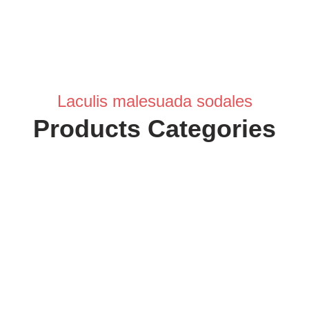
Laculis malesuada sodales
Products Categories
Decorations
Bins Last.
Page editors now use Lorem
Ipsum as their default.