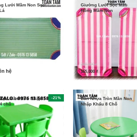
g Lưới Mầm Non Sọc
Giường Lưới Sọc Màu
Lá
Hồng Mầm Non
200,000
₫
iên hệ
165,000
₫
-21%
Nhựa Mầm Non Nhập
Bàn Nhựa Tròn Mần Non
4 chỗ
Nhập Khẩu 8 Chỗ