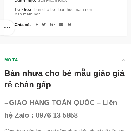
Danh mục:
Sản Phẩm Khác
Từ khóa:
bàn cho bé
,
bàn học mầm non
,
bàn mầm non
Chia sẻ
MÔ TẢ
Bàn nhựa cho bé mẫu giáo giá
rẻ chân gấp
GIAO HÀNG TOÀN QUỐC – Liên
⇒
hệ Zalo : 0976 13 5858
Công dụng: bàn học cho bé bằng nhựa chân sắt, có thể gấp gọn.