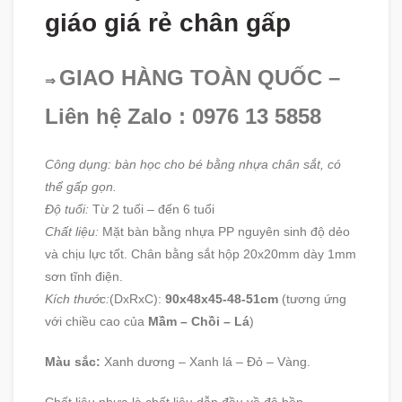
giáo giá rẻ chân gấp
GIAO HÀNG TOÀN QUỐC –
⇒
Liên hệ Zalo : 0976 13 5858
Công dụng: bàn học cho bé bằng nhựa chân sắt, có
thể gấp gọn.
Độ tuổi:
Từ 2 tuối – đến 6 tuổi
Chất liệu:
Mặt bàn bằng nhựa PP nguyên sinh độ dẻo
và chịu lực tốt. Chân bằng sắt hộp 20x20mm dày 1mm
sơn tĩnh điện.
Kích thước:
(DxRxC):
90x48x45-48-51cm
(tương ứng
với chiều cao của
Mầm – Chồi – Lá
)
Màu sắc:
Xanh dương – Xanh lá – Đỏ – Vàng.