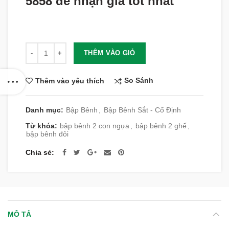
5858 để nhận giá tốt nhất
Số lượng
THÊM VÀO GIỎ
So Sánh
Thêm vào yêu thích
Danh mục:
Bập Bênh
,
Bập Bênh Sắt - Cố Định
Từ khóa:
bập bênh 2 con ngựa
,
bập bênh 2 ghế
,
bập bênh đôi
Chia sẻ
MÔ TẢ