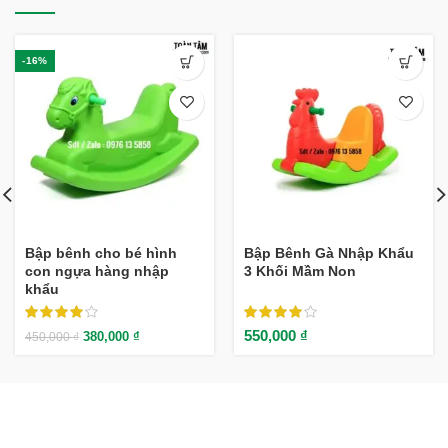
-16%
Bập bênh cho bé hình
Bập Bênh Gà Nhập Khẩu
con ngựa hàng nhập
3 Khối Mầm Non
khẩu
550,000
₫
380,000
₫
450,000
₫