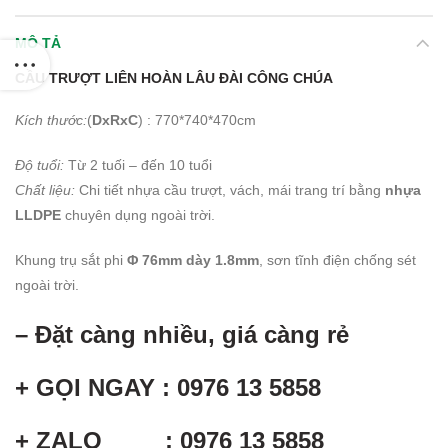
MÔ TẢ
CẦU TRƯỢT LIÊN HOÀN LÂU ĐÀI CÔNG CHÚA
Kích thước:
(
DxRxC
) : 770*740*470cm
Độ tuổi:
Từ 2 tuối – đến 10 tuổi
Chất liệu:
Chi tiết nhựa cầu trượt, vách, mái trang trí bằng
nhựa
LLDPE
chuyên dụng ngoài trời.
Khung trụ sắt phi
Φ 76mm dày 1.8mm
, sơn tĩnh điện chống sét
ngoài trời.
– Đặt càng nhiều, giá càng rẻ
+ GỌI NGAY : 0976 13 5858
+ ZALO : 0976 13 5858