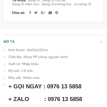
Từ khóa:
bóng rỗ
,
bóng rỗ cho bé
,
bóng rỗ mầm non
,
bóng rổ trường học
,
trụ bóng rỗ
Chia sẻ
MÔ TẢ
Kích thước: 44x53x152cm
Chất liệu: Nhựa PP (nhựa nguyên sinh)
Xuất xứ: Nhập khẩu.
Độ tuổi: 2-6 tuổi.
Màu sắc: Nhiều màu.
+ GỌI NGAY : 0976 13 5858
+ ZALO : 0976 13 5858