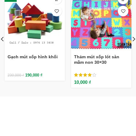
Gạch mút xốp hình khối
Thảm mút xốp lót sàn
mầm non 30×30
190,000
₫
230,000
₫
10,000
₫