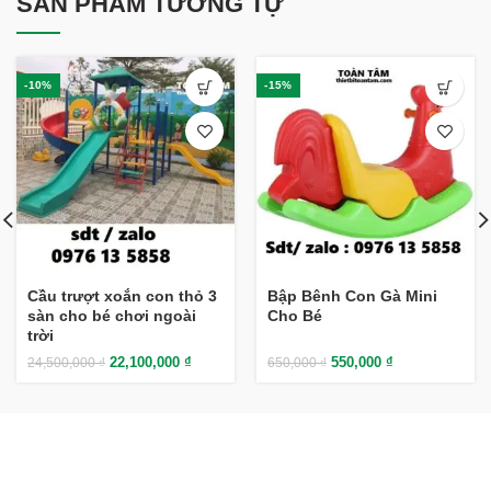
SẢN PHẨM TƯƠNG TỰ
-10%
-15%
Cầu trượt xoắn con thỏ 3
Bập Bênh Con Gà Mini
sàn cho bé chơi ngoài
Cho Bé
trời
22,100,000
₫
550,000
₫
24,500,000
₫
650,000
₫