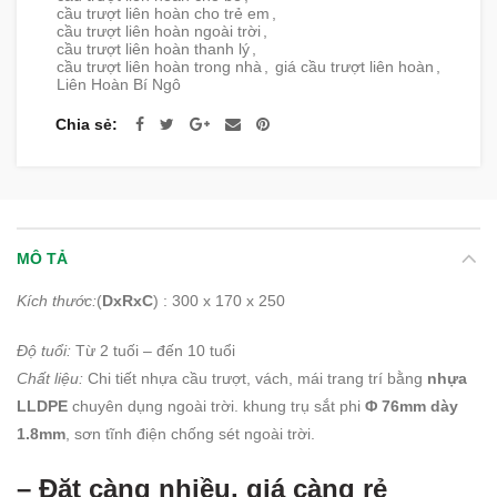
cầu trượt liên hoàn cho trẻ em
,
cầu trượt liên hoàn ngoài trời
,
cầu trượt liên hoàn thanh lý
,
cầu trượt liên hoàn trong nhà
,
giá cầu trượt liên hoàn
,
Liên Hoàn Bí Ngô
Chia sẻ
MÔ TẢ
Kích thước:
(
DxRxC
) : 300 x 170 x 250
Độ tuổi:
Từ 2 tuối – đến 10 tuổi
Chất liệu:
Chi tiết nhựa cầu trượt, vách, mái trang trí bằng
nhựa
LLDPE
chuyên dụng ngoài trời. khung trụ sắt phi
Φ 76mm dày
1.8mm
, sơn tĩnh điện chống sét ngoài trời.
– Đặt càng nhiều, giá càng rẻ