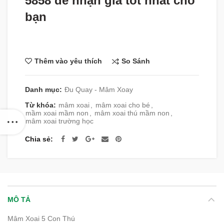
5858 để nhận giá tốt nhất cho
bạn
So Sánh
Thêm vào yêu thích
Danh mục:
Đu Quay - Mâm Xoay
Từ khóa:
mâm xoai
,
mâm xoai cho bé
,
mầm xoai mầm non
,
mâm xoai thú mầm non
,
mâm xoai trường học
Chia sẻ
MÔ TẢ
Mâm Xoai 5 Con Thú