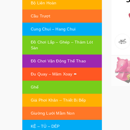
Bộ Liên Hoàn
Cầu Trượt
Cung Chui – Hang Chui
Đồ Chơi Lắp – Ghép – Thảm Lót
Sàn
Đồ Chơi Vận Động Thể Thao
Đu Quay – Mâm Xoay
Ghế
Giá Phơi Khăn – Thiết Bị Bếp
Giường Lưới Mầm Non
KỆ – TỦ – DÉP