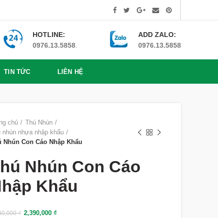
HOTLINE:
ADD ZALO:
0976.13.5858
.
0976.13.5858
TIN TỨC
LIÊN HỆ
ng chủ
Thú Nhún
 nhún nhựa nhập khẩu
ú Nhún Con Cáo Nhập Khẩu
hú Nhún Con Cáo
hập Khẩu
2,390,000
₫
40,000
₫