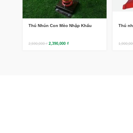
Thú Nhún Con Mèo Nhập Khẩu
Thú nh
2,390,000
₫
2,590,000
₫
1,900,0