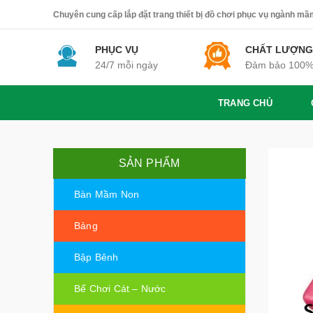
Chuyên cung cấp lắp đặt trang thiết bị đồ chơi phục vụ ngành mầm 
PHỤC VỤ
CHẤT LƯỢNG
24/7 mỗi ngày
Đảm bảo 100
TRANG CHỦ
SẢN PHẨM
Bàn Mầm Non
Bảng
Bập Bênh
Bể Chơi Cát – Nước