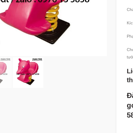
Chấ
Kíc
Phạ
360 product view
Chứ
tưở
Li
t
Đ
g
5