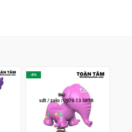
-8%
-8%