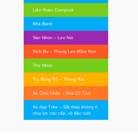
Liên Hoàn Composit
Nhà Banh
Sàn Nhún – Leo Núi
Xích Đu – Thang Leo Mầm Non
Thú Nhún
Trụ Bóng Rổ – Thùng Rác
Xe Chòi Chân – Nhà Cổ Tích
Xe đạp Trike – Sắt thép không rỉ,
chịu lực cao cấp, vỏ đặc ruột