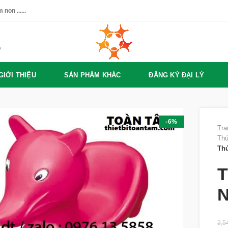
non ......
%
GIỚI THIỆU
SẢN PHẨM KHÁC
ĐĂNG KÝ ĐẠI LÝ
-6%
Tra
Thú
Th
T
N
2,5