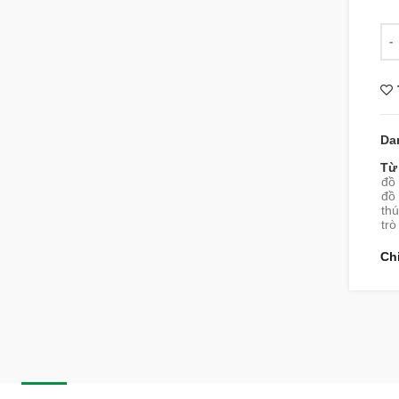
Số 
Da
Từ
đồ 
đồ
thú
trò
Ch