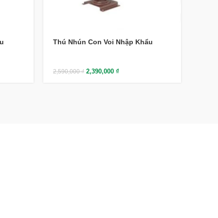
u
Thú Nhún Con Voi Nhập Khẩu
Thú 
2,390,000
₫
2,590,000
₫
2,590