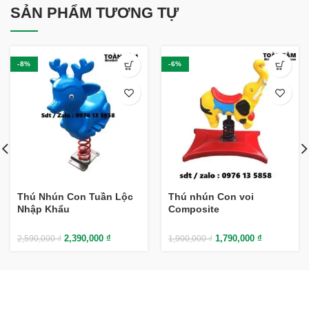
SẢN PHẨM TƯƠNG TỰ
-8%
-6%
Thú Nhún Con Tuần Lộc
Thú nhún Con voi
Nhập Khẩu
Composite
2,390,000
₫
1,790,000
₫
2,590,000
₫
1,900,000
₫