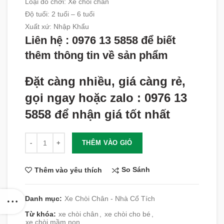
Loại đồ chơi: Xe chòi chân
Độ tuổi
:
2 tuổi – 6 tuổi
Xuất xứ
:
Nhập Khẩu
Liên hệ : 0976 13 5858 để biết
thêm thông tin về sản phẩm
Đặt càng nhiều, giá càng rẻ,
gọi ngay hoặc zalo : 0976 13
5858 để nhận giá tốt nhất
Số lượng
THÊM VÀO GIỎ
So Sánh
Thêm vào yêu thích
Danh mục:
Xe Chòi Chân - Nhà Cổ Tích
Từ khóa:
xe chòi chân
,
xe chòi cho bé
,
xe chòi mầm non