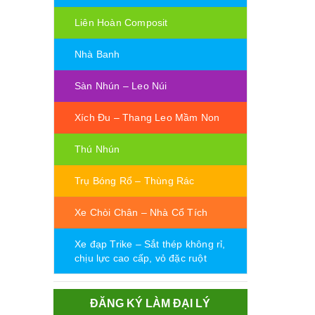
Liên Hoàn Composit
Nhà Banh
Sàn Nhún – Leo Núi
Xích Đu – Thang Leo Mầm Non
Thú Nhún
Trụ Bóng Rổ – Thùng Rác
Xe Chòi Chân – Nhà Cổ Tích
Xe đạp Trike – Sắt thép không rỉ,
chịu lực cao cấp, vỏ đặc ruột
ĐĂNG KÝ LÀM ĐẠI LÝ