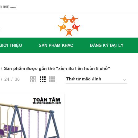
non ......
%
GIỚI THIỆU
SẢN PHẨM KHÁC
ĐĂNG KÝ ĐẠI LÝ
Sản phẩm được gắn thẻ “xích đu liên hoàn 8 chỗ”
24
36