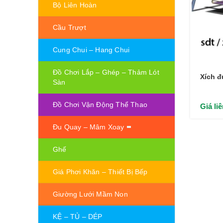
Bộ Liên Hoàn
Cầu Trượt
Cung Chui – Hang Chui
Đồ Chơi Lắp – Ghép – Thảm Lót
Xích đ
Sàn
Đồ Chơi Vận Động Thể Thao
Giá li
Đu Quay – Mâm Xoay
Ghế
Giá Phơi Khăn – Thiết Bị Bếp
Giường Lưới Mầm Non
KỆ – TỦ – DÉP