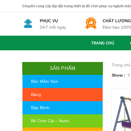
Chuyên cung cấp lắp đặt trang thiết bị đồ chơi phục vụ ngành mầm 
PHỤC VỤ
CHẤT LƯỢNG
24/7 mỗi ngày
Đảm bảo 100
TRANG CHỦ
Trang chủ
SẢN PHẨM
Show
9
Bàn Mầm Non
Bảng
Bập Bênh
Bể Chơi Cát – Nước