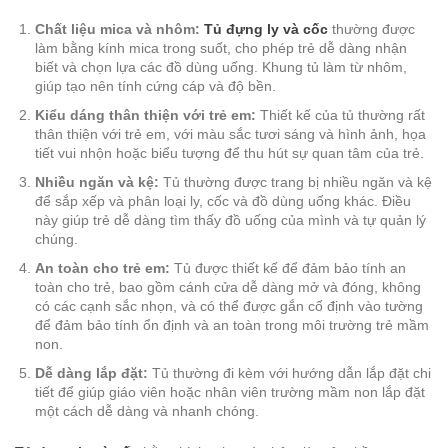
Chất liệu mica và nhôm:
Tủ đựng ly và cốc
thường được
làm bằng kính mica trong suốt, cho phép trẻ dễ dàng nhận
biết và chọn lựa các đồ dùng uống. Khung tủ làm từ nhôm,
giúp tạo nên tính cứng cáp và độ bền.
Kiểu dáng thân thiện với trẻ em:
Thiết kế của tủ thường rất
thân thiện với trẻ em, với màu sắc tươi sáng và hình ảnh, họa
tiết vui nhộn hoặc biểu tượng để thu hút sự quan tâm của trẻ.
Nhiều ngăn và kệ:
Tủ thường được trang bị nhiều ngăn và kệ
để sắp xếp và phân loại ly, cốc và đồ dùng uống khác. Điều
này giúp trẻ dễ dàng tìm thấy đồ uống của mình và tự quản lý
chúng.
An toàn cho trẻ em:
Tủ được thiết kế để đảm bảo tính an
toàn cho trẻ, bao gồm cánh cửa dễ dàng mở và đóng, không
có các cạnh sắc nhọn, và có thể được gắn cố định vào tường
để đảm bảo tính ổn định và an toàn trong môi trường trẻ mầm
non.
Dễ dàng lắp đặt:
Tủ thường đi kèm với hướng dẫn lắp đặt chi
tiết để giúp giáo viên hoặc nhân viên trường mầm non lắp đặt
một cách dễ dàng và nhanh chóng.