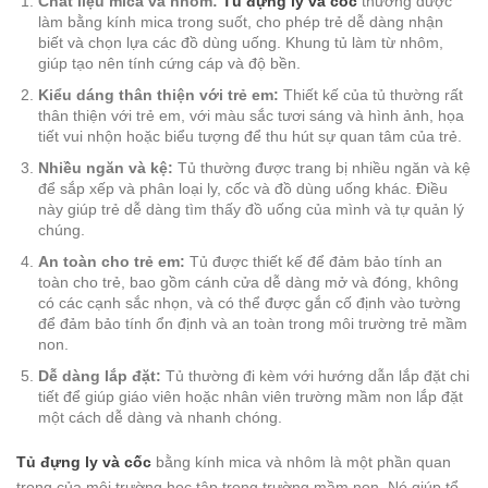
Chất liệu mica và nhôm:
Tủ đựng ly và cốc
thường được
làm bằng kính mica trong suốt, cho phép trẻ dễ dàng nhận
biết và chọn lựa các đồ dùng uống. Khung tủ làm từ nhôm,
giúp tạo nên tính cứng cáp và độ bền.
Kiểu dáng thân thiện với trẻ em:
Thiết kế của tủ thường rất
thân thiện với trẻ em, với màu sắc tươi sáng và hình ảnh, họa
tiết vui nhộn hoặc biểu tượng để thu hút sự quan tâm của trẻ.
Nhiều ngăn và kệ:
Tủ thường được trang bị nhiều ngăn và kệ
để sắp xếp và phân loại ly, cốc và đồ dùng uống khác. Điều
này giúp trẻ dễ dàng tìm thấy đồ uống của mình và tự quản lý
chúng.
An toàn cho trẻ em:
Tủ được thiết kế để đảm bảo tính an
toàn cho trẻ, bao gồm cánh cửa dễ dàng mở và đóng, không
có các cạnh sắc nhọn, và có thể được gắn cố định vào tường
để đảm bảo tính ổn định và an toàn trong môi trường trẻ mầm
non.
Dễ dàng lắp đặt:
Tủ thường đi kèm với hướng dẫn lắp đặt chi
tiết để giúp giáo viên hoặc nhân viên trường mầm non lắp đặt
một cách dễ dàng và nhanh chóng.
Tủ đựng ly và cốc
bằng kính mica và nhôm là một phần quan
trọng của môi trường học tập trong trường mầm non. Nó giúp tổ