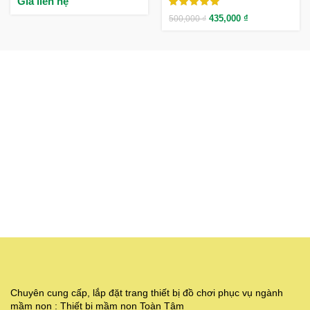
Giá liên hệ
435,000
₫
500,000
₫
Chuyên cung cấp, lắp đặt trang thiết bị đồ chơi phục vụ ngành
mầm non : Thiết bị mầm non Toàn Tâm