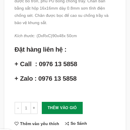
được bo tròn, phủ PU bóng chống trầy. Chân bàn
bằng sắt hộp 16x16mm dày 0.8mm sơn tĩnh điện
chống sét. Chân được bọc đế cao su chống trầy và
bảo vệ khung sắt.
Kích thước:
(DxRxC)90x48x 50cm
Đặt hàng liên hệ :
+ Call : 0976 13 5858
+ Zalo : 0976 13 5858
Số lượng
THÊM VÀO GIỎ
So Sánh
Thêm vào yêu thích