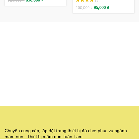
690,000
₫
920,000
₫
95,000
₫
100,000
₫
Chuyên cung cấp, lắp đặt trang thiết bị đồ chơi phục vụ ngành
mầm non : Thiết bị mầm non Toàn Tâm