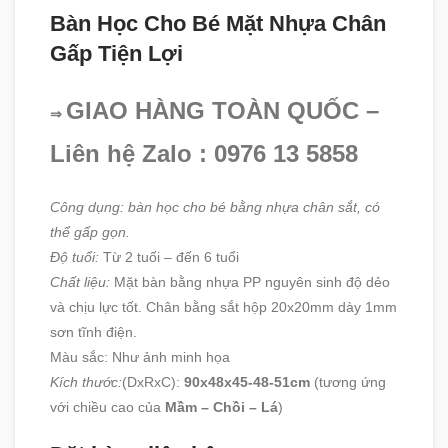
Bàn Học Cho Bé Mặt Nhựa Chân
Gấp Tiện Lợi
GIAO HÀNG TOÀN QUỐC –
⇒
Liên hệ Zalo : 0976 13 5858
Công dụng: bàn học cho bé bằng nhựa chân sắt, có
thể gấp gọn.
Độ tuổi:
Từ 2 tuối – đến 6 tuổi
Chất liệu:
Mặt bàn bằng nhựa PP nguyên sinh độ dẻo
và chịu lực tốt. Chân bằng sắt hộp 20x20mm dày 1mm
sơn tĩnh điện.
Màu sắc: Như ảnh minh họa
Kích thước:
(DxRxC):
90x48x45-48-51cm
(tương ứng
với chiều cao của
Mầm – Chồi – Lá
)