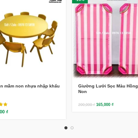
òn mầm non nhựa nhập khẩu
Giường Lưới Sọc Màu Hồn
Non
165,000
₫
200,000
₫
000
₫