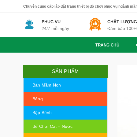
Chuyên cung cấp lắp đặt trang thiết bị đồ chơi phục vụ ngành mầm 
PHỤC VỤ
CHẤT LƯỢNG
24/7 mỗi ngày
Đảm bảo 100
TRANG CHỦ
SẢN PHẨM
Bàn Mầm Non
Bảng
Bập Bênh
Bể Chơi Cát – Nước