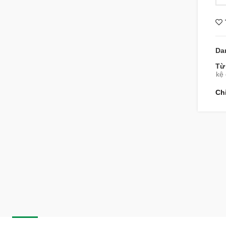
Da
Từ
kệ
Ch