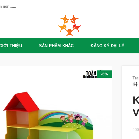
non ......
%
GIỚI THIỆU
SẢN PHẨM KHÁC
ĐĂNG KÝ ĐẠI LÝ
-6%
Tra
Kệ 
K
V
900