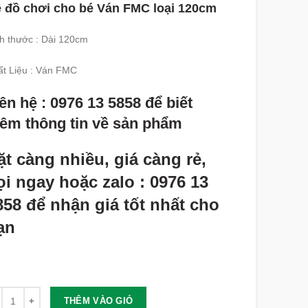
 đồ chơi cho bé Ván FMC loại 120cm
h thước : Dài 120cm
t Liệu : Ván FMC
ên hệ : 0976 13 5858 để biết
hêm thông tin về sản phẩm
ặt càng nhiều, giá càng rẻ,
ọi ngay hoặc zalo : 0976 13
858 để nhận giá tốt nhất cho
ạn
lượng
THÊM VÀO GIỎ