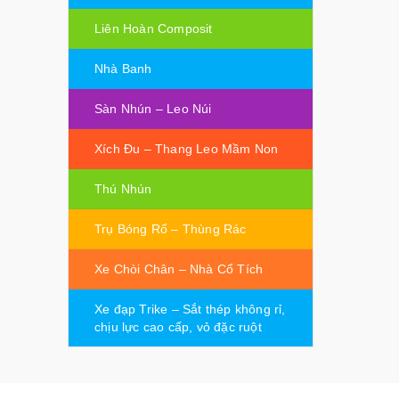
Liên Hoàn Composit
Nhà Banh
Sàn Nhún – Leo Núi
Xích Đu – Thang Leo Mầm Non
Thú Nhún
Trụ Bóng Rổ – Thùng Rác
Xe Chòi Chân – Nhà Cổ Tích
Xe đạp Trike – Sắt thép không rỉ,
chịu lực cao cấp, vỏ đặc ruột