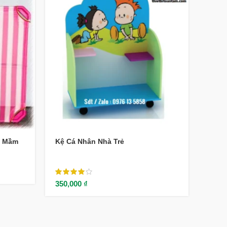
g Mầm
Kệ Cá Nhân Nhà Trẻ
Ghế 
350,000
₫
100,0