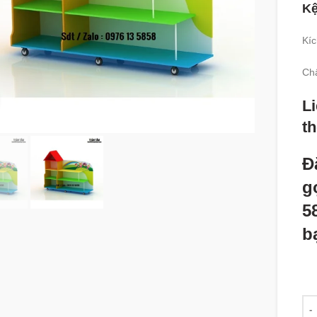
Kệ
Kíc
Chấ
360 product view
Li
t
Đ
g
5
b
Số 