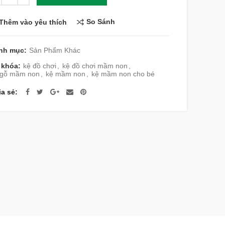
So Sánh
Thêm vào yêu thích
nh mục:
Sản Phẩm Khác
 khóa:
kệ đồ chơi
,
kệ đồ chơi mầm non
,
 gỗ mầm non
,
kệ mầm non
,
kệ mầm non cho bé
ia sẻ