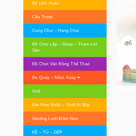
Bộ Liên Hoàn
Cầu Trượt
Cung Chui – Hang Chui
Đồ Chơi Lắp – Ghép – Thảm Lót
Sàn
Đồ Chơi Vận Động Thể Thao
Đu Quay – Mâm Xoay
Ghế
Giá Phơi Khăn – Thiết Bị Bếp
Giường Lưới Mầm Non
KỆ – TỦ – DÉP