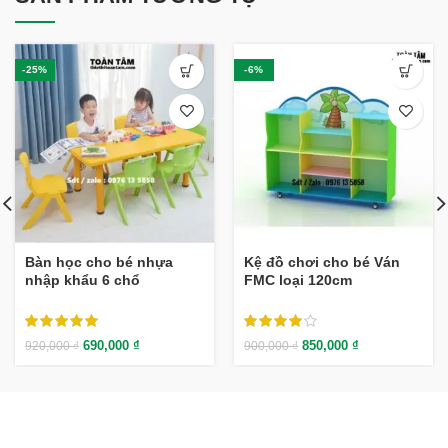
-25%
-6%
Bàn học cho bé nhựa
Kệ đồ chơi cho bé Ván
nhập khẩu 6 chổ
FMC loại 120cm
690,000
₫
850,000
₫
920,000
₫
900,000
₫