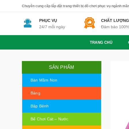
Chuyên cung cấp lắp đặt trang thiết bị đồ chơi phục vụ ngành mầm 
PHỤC VỤ
CHẤT LƯỢNG
24/7 mỗi ngày
Đảm bảo 100
TRANG CHỦ
SẢN PHẨM
Bàn Mầm Non
Bảng
Bập Bênh
Bể Chơi Cát – Nước