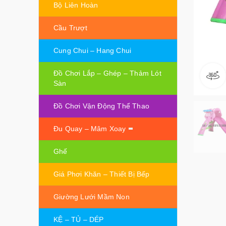
Bộ Liên Hoàn
Cầu Trượt
Cung Chui – Hang Chui
Đồ Chơi Lắp – Ghép – Thảm Lót
Sàn
Đồ Chơi Vận Động Thể Thao
Đu Quay – Mâm Xoay
Ghế
Giá Phơi Khăn – Thiết Bị Bếp
Giường Lưới Mầm Non
KỆ – TỦ – DÉP