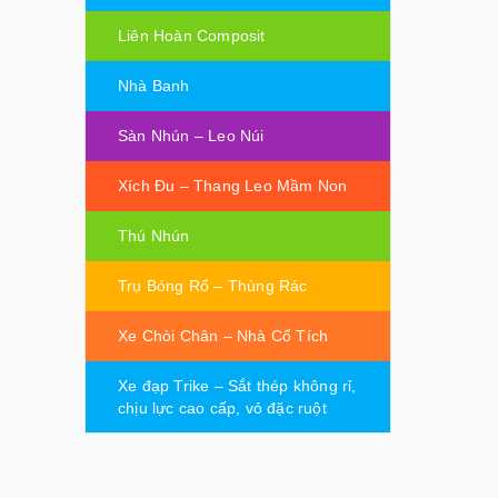
Liên Hoàn Composit
Nhà Banh
Sàn Nhún – Leo Núi
Xích Đu – Thang Leo Mầm Non
Thú Nhún
Trụ Bóng Rổ – Thùng Rác
Xe Chòi Chân – Nhà Cổ Tích
Xe đạp Trike – Sắt thép không rỉ,
chịu lực cao cấp, vỏ đặc ruột