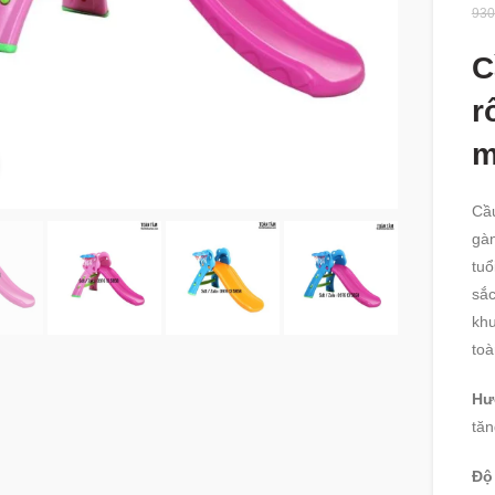
930
C
r
m
360 product view
Cầu
gàn
tuổ
sắc
khu
toà
Hư
tăn
Độ