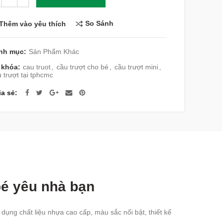
So Sánh
Thêm vào yêu thích
nh mục:
Sản Phẩm Khác
 khóa:
cau truot
,
cầu trượt cho bé
,
cầu trượt mini
,
 trượt tại tphcmc
ia sẻ
bé yêu nhà bạn
 dụng chất liệu nhựa cao cấp, màu sắc nổi bật, thiết kế