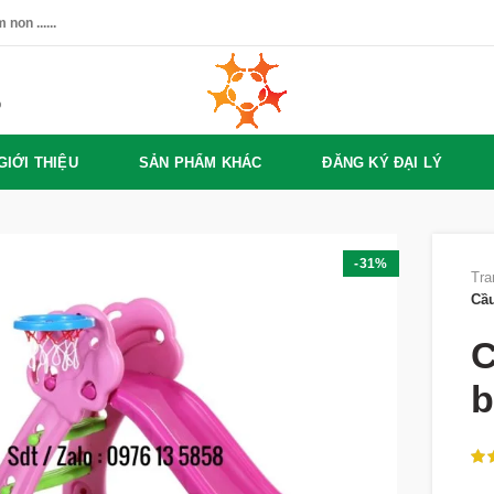
non ......
%
GIỚI THIỆU
SẢN PHẨM KHÁC
ĐĂNG KÝ ĐẠI LÝ
-31%
Tra
Cầu
C
b