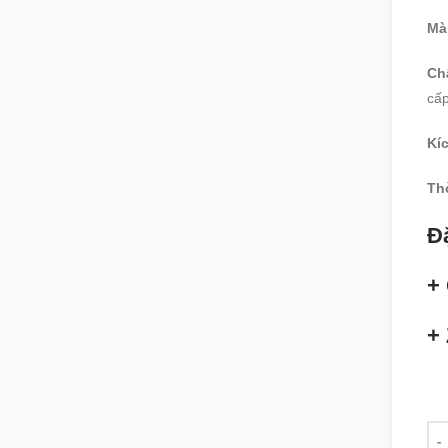
Mà
Chấ
cấp
Kíc
Th
Đặ
+ 
+ 
Số 