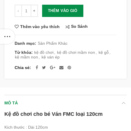
Số lượng
THÊM VÀO GIỎ
So Sánh
Thêm vào yêu thích
Danh mục:
Sản Phẩm Khác
Từ khóa:
kệ đồ chơi
,
kệ đồ chơi mầm non
,
kệ gỗ
,
kệ mầm non
,
kệ ván ép
Chia sẻ
MÔ TẢ
Kệ đồ chơi cho bé Ván FMC loại 120cm
Kích thước : Dài 120cm