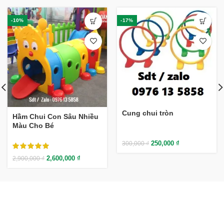
-10%
-17%
Cung chui tròn
Hầm Chui Con Sâu Nhiều
Màu Cho Bé
250,000
₫
300,000
₫
2,600,000
₫
2,900,000
₫