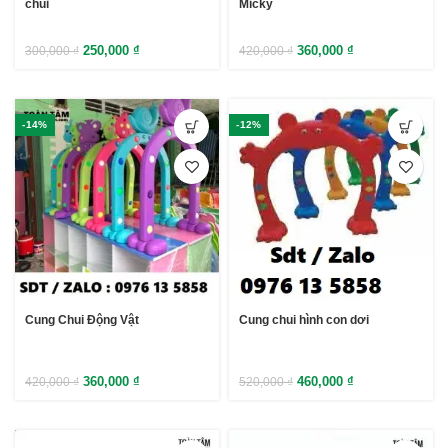
chui
Micky
250,000
₫
360,000
₫
300,000
₫
420,000
₫
-14%
-12%
Cung Chui Động Vật
Cung chui hình con dơi
360,000
₫
460,000
₫
420,000
₫
520,000
₫