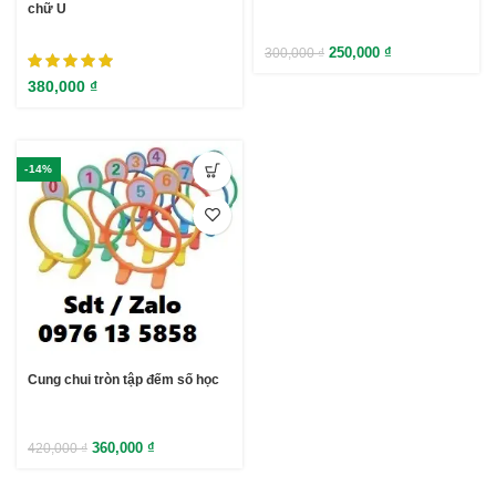
chữ U
250,000
₫
300,000
₫
380,000
₫
-14%
Cung chui tròn tập đếm số học
360,000
₫
420,000
₫