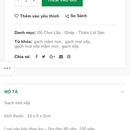
THÊM VÀO GIỎ
So Sánh
Thêm vào yêu thích
Danh mục:
Đồ Chơi Lắp - Ghép - Thảm Lót Sàn
Từ khóa:
gạch mầm non
,
gạch mút xốp
,
gạch mút xốp mầm non
,
gạch xốp
Chia sẻ
MÔ TẢ
Gạch mút xốp
kích thước : 10 x 5 x 3cm
Loại này bán theo kg – 1kg tầm 80 viên 100 viên