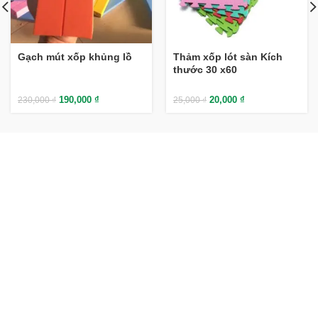
Gạch mút xốp khủng lồ
Thảm xốp lót sàn Kích
thước 30 x60
190,000
₫
20,000
₫
230,000
₫
25,000
₫