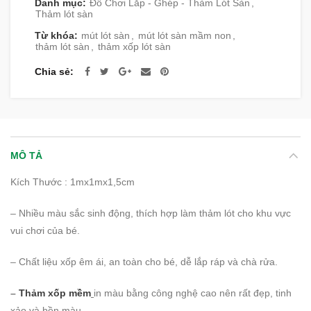
Danh mục:
Đồ Chơi Lắp - Ghép - Thảm Lót Sàn
,
Thảm lót sàn
Từ khóa:
mút lót sàn
,
mút lót sàn mầm non
,
thảm lót sàn
,
thảm xốp lót sàn
Chia sẻ
MÔ TẢ
Kích Thước : 1mx1mx1,5cm
– Nhiều màu sắc sinh động, thích hợp làm thảm lót cho khu vực
vui chơi của bé.
– Chất liệu xốp êm ái, an toàn cho bé, dễ lắp ráp và chà rửa.
–
Thảm xốp mềm
in màu bằng công nghệ cao nên rất đẹp, tinh
xảo và bền màu.