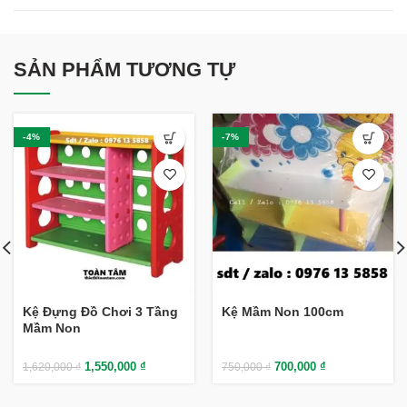
SẢN PHẨM TƯƠNG TỰ
-4%
-7%
Kệ Đựng Đồ Chơi 3 Tầng
Kệ Mầm Non 100cm
Mầm Non
1,550,000
₫
700,000
₫
1,620,000
₫
750,000
₫