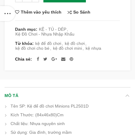
So Sánh
Thêm vào yêu thích
Danh mục:
KỆ - TỦ - DÉP
,
Kệ Đồ Chơi - Nhựa Nhập Khẩu
Từ khóa:
kệ để đồ chơi
,
kệ đồ chơi
,
kệ đồ chơi cho bé
,
kệ đồ chơi mini
,
kệ nhựa
Chia sẻ
MÔ TẢ
Tên SP: Kệ để đồ chơi Minions PL2501D
Kích Thước: (84x46x80)Cm
Chất liệu: Nhựa nguyên sinh
Sử dụng: Gia đình, trường mầm