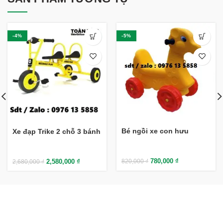
-4%
-5%
Bé ngồi xe con hưu
Xe đạp Trike 2 chỗ 3 bánh
780,000
₫
2,580,000
₫
820,000
₫
2,680,000
₫