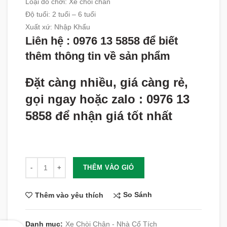
Loại đồ chơi: Xe chòi chân
Độ tuổi
:
2 tuổi – 6 tuổi
Xuất xứ
:
Nhập Khẩu
Liên hệ : 0976 13 5858 để biết
thêm thông tin về sản phẩm
Đặt càng nhiều, giá càng rẻ,
gọi ngay hoặc zalo : 0976 13
5858 để nhận giá tốt nhất
Số lượng
THÊM VÀO GIỎ
So Sánh
Thêm vào yêu thích
Danh mục:
Xe Chòi Chân - Nhà Cổ Tích