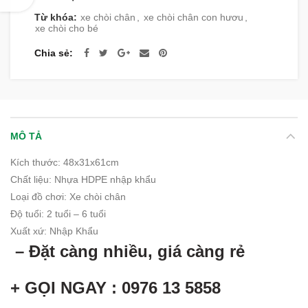
Từ khóa:
xe chòi chân
,
xe chòi chân con hươu
,
xe chòi cho bé
Chia sẻ
MÔ TẢ
Kích thước: 48x31x61cm
Chất liệu
:
Nhựa HDPE nhập khẩu
Loại đồ chơi: Xe chòi chân
Độ tuổi
:
2 tuổi – 6 tuổi
Xuất xứ
:
Nhập Khẩu
– Đặt càng nhiều, giá càng rẻ
+ GỌI NGAY : 0976 13 5858