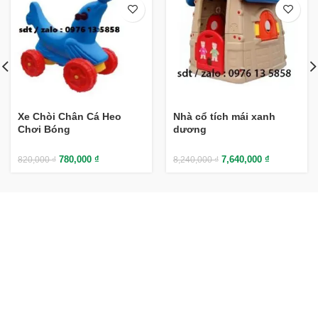
Xe Chòi Chân Cá Heo
Nhà cổ tích mái xanh
Chơi Bóng
dương
780,000
₫
7,640,000
₫
820,000
₫
8,240,000
₫