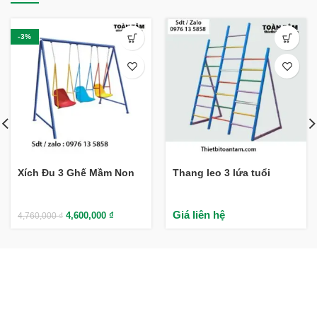
-3%
Xích Đu 3 Ghế Mầm Non
Thang leo 3 lứa tuổi
Giá liên hệ
4,600,000
₫
4,760,000
₫