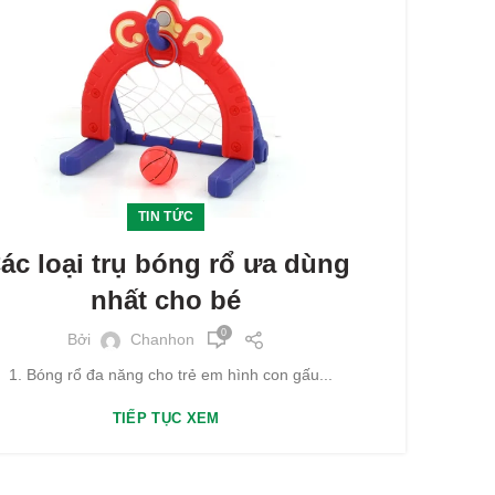
TIN TỨC
ác loại trụ bóng rổ ưa dùng
nhất cho bé
0
Bởi
Chanhon
1. Bóng rổ đa năng cho trẻ em hình con gấu...
TIẾP TỤC XEM