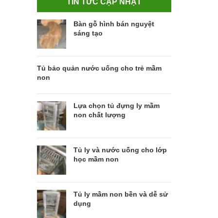
TIN TỨC CẬP NHẬT
Bàn gỗ hình bán nguyệt
sáng tạo
Tủ bảo quản nước uống cho trẻ mầm
non
Lựa chọn tủ đựng ly mầm
non chất lượng
Tủ ly và nước uống cho lớp
học mầm non
Tủ ly mầm non bền và dễ sử
dụng