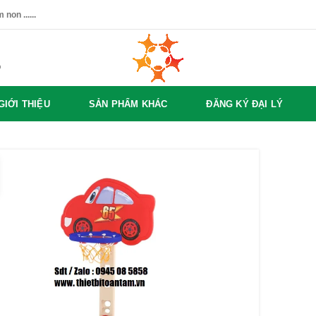
non ......
%
GIỚI THIỆU
SẢN PHẨM KHÁC
ĐĂNG KÝ ĐẠI LÝ