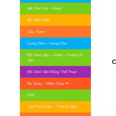
Bể Chơi Cát – Nước
Bộ Liên Hoàn
Cầu Trượt
Cung Chui – Hang Chui
Đồ Chơi Lắp – Ghép – Thảm Lót
Sàn
C
Đồ Chơi Vận Động Thể Thao
Đu Quay – Mâm Xoay
Ghế
Giá Phơi Khăn – Thiết Bị Bếp