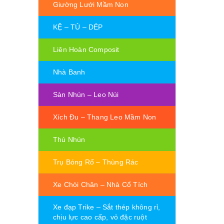
Giường Lưới Mầm Non
KỆ – TỦ – DÉP
Liên Hoàn Composit
Nhà Banh
Sàn Nhún – Leo Núi
Xích Đu – Thang Leo Mầm Non
Thú Nhún
Trụ Bóng Rổ – Thùng Rác
Xe Chòi Chân – Nhà Cổ Tích
Xe đạp Trike – Sắt thép không rỉ,
chịu lực cao cấp, vỏ đặc ruột