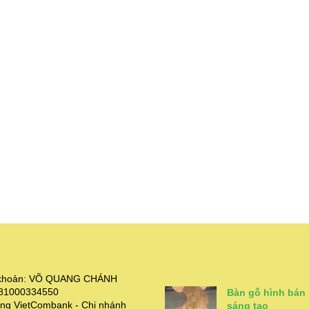
i khoản: VÕ QUANG CHÁNH
381000334550
Bàn gỗ hình bán
ng VietCombank - Chi nhánh
sáng tạo