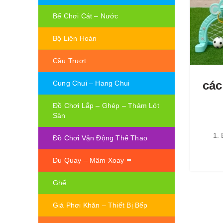
Bể Chơi Cát – Nước
Bộ Liên Hoàn
Cầu Trượt
các
Cung Chui – Hang Chui
Đồ Chơi Lắp – Ghép – Thảm Lót
Sàn
1. 
Đồ Chơi Vận Động Thể Thao
Đu Quay – Mâm Xoay
Ghế
Giá Phơi Khăn – Thiết Bị Bếp