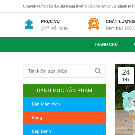
Chuyên cung cấp lắp đặt trang thiết bị đồ chơi phục vụ ngành mầm 
PHỤC VỤ
CHẤT LƯỢNG
24/7 mỗi ngày
Đảm bảo 100
TRANG CHỦ
24
TH8
DANH MỤC SẢN PHẨM
Bàn Mầm Non
Bảng
Bập Bênh