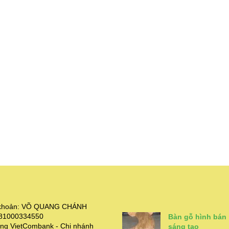
i khoản: VÕ QUANG CHÁNH
381000334550
Bàn gỗ hình bán
ng VietCombank - Chi nhánh
sáng tạo