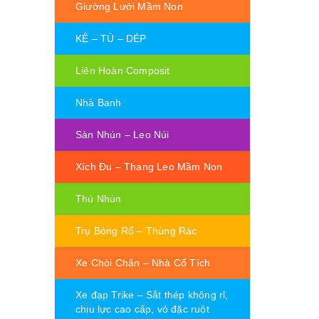
Giường Lưới Mầm Non
KỆ – TỦ – DÉP
Liên Hoàn Composit
Nhà Banh
Sàn Nhún – Leo Núi
Xích Đu – Thang Leo Mầm Non
Thú Nhún
Trụ Bóng Rổ – Thùng Rác
Xe Chòi Chân – Nhà Cổ Tích
Xe đạp Trike – Sắt thép không rỉ,
chịu lực cao cấp, vỏ đặc ruột