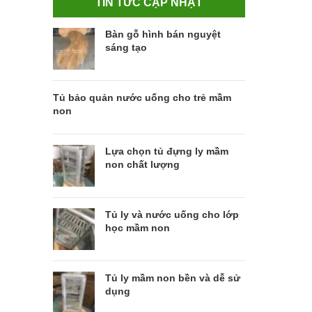
TIN TỨC CẬP NHẬT
Bàn gỗ hình bán nguyệt
sáng tạo
Tủ bảo quản nước uống cho trẻ mầm
non
Lựa chọn tủ đựng ly mầm
non chất lượng
Tủ ly và nước uống cho lớp
học mầm non
Tủ ly mầm non bền và dễ sử
dụng