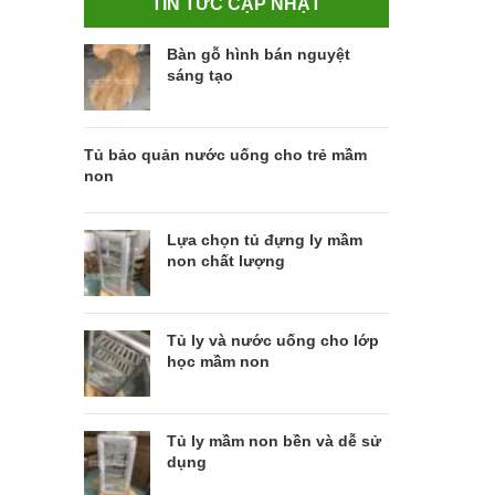
TIN TỨC CẬP NHẬT
Bàn gỗ hình bán nguyệt
sáng tạo
Tủ bảo quản nước uống cho trẻ mầm
non
Lựa chọn tủ đựng ly mầm
non chất lượng
Tủ ly và nước uống cho lớp
học mầm non
Tủ ly mầm non bền và dễ sử
dụng