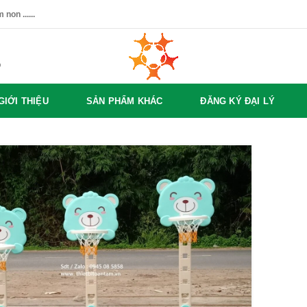
non ......
%
GIỚI THIỆU
SẢN PHẨM KHÁC
ĐĂNG KÝ ĐẠI LÝ