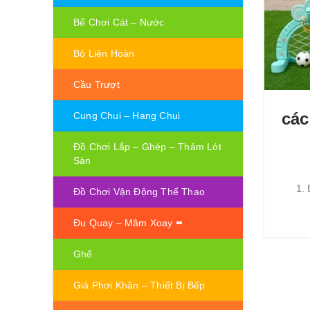
Bể Chơi Cát – Nước
Bộ Liên Hoàn
Cầu Trượt
các
Cung Chui – Hang Chui
Đồ Chơi Lắp – Ghép – Thảm Lót
Sàn
1. 
Đồ Chơi Vận Động Thể Thao
Đu Quay – Mâm Xoay
Ghế
Giá Phơi Khăn – Thiết Bị Bếp