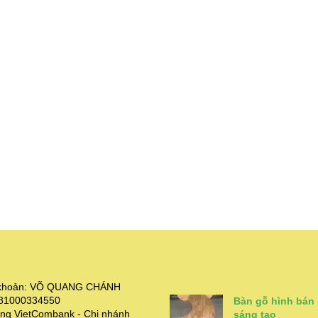
i khoản: VÕ QUANG CHÁNH
381000334550
Bàn gỗ hình bán
ng VietCombank - Chi nhánh
sáng tạo