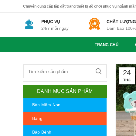
Chuyên cung cấp lắp đặt trang thiết bị đồ chơi phục vụ ngành mầm 
PHỤC VỤ
CHẤT LƯỢNG
24/7 mỗi ngày
Đảm bảo 100
TRANG CHỦ
24
TH8
DANH MỤC SẢN PHẨM
Bàn Mầm Non
Bảng
Bập Bênh