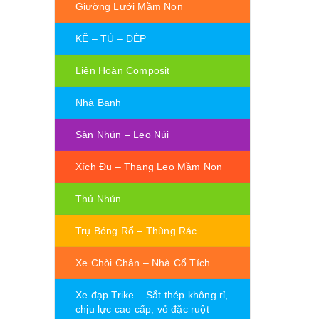
Giường Lưới Mầm Non
KỆ – TỦ – DÉP
Liên Hoàn Composit
Nhà Banh
Sàn Nhún – Leo Núi
Xích Đu – Thang Leo Mầm Non
Thú Nhún
Trụ Bóng Rổ – Thùng Rác
Xe Chòi Chân – Nhà Cổ Tích
Xe đạp Trike – Sắt thép không rỉ,
chịu lực cao cấp, vỏ đặc ruột