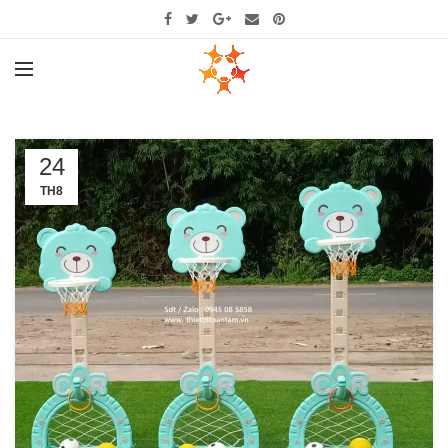
24
TH8