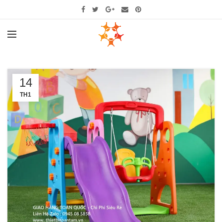
14
TH1