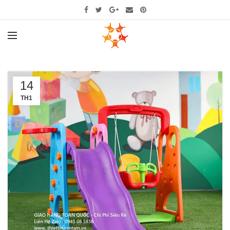
14
TH1