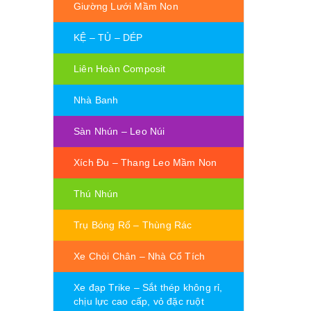
Giường Lưới Mầm Non
KỆ – TỦ – DÉP
Liên Hoàn Composit
Nhà Banh
Sàn Nhún – Leo Núi
Xích Đu – Thang Leo Mầm Non
Thú Nhún
Trụ Bóng Rổ – Thùng Rác
Xe Chòi Chân – Nhà Cổ Tích
Xe đạp Trike – Sắt thép không rỉ,
chịu lực cao cấp, vỏ đặc ruột