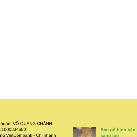
i khoản: VÕ QUANG CHÁNH
381000334550
Bàn gỗ hình bán
ng VietCombank - Chi nhánh
sáng tạo