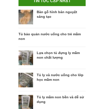
TIN TỨC CẬP NHẬT
Bàn gỗ hình bán nguyệt
sáng tạo
Tủ bảo quản nước uống cho trẻ mầm
non
Lựa chọn tủ đựng ly mầm
non chất lượng
Tủ ly và nước uống cho lớp
học mầm non
Tủ ly mầm non bền và dễ sử
dụng