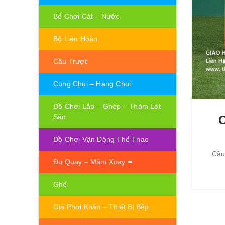
Bể Chơi Cát – Nước
Bộ Liên Hoàn
Cầu Trượt
Cung Chui – Hang Chui
Đồ Chơi Lắp – Ghép – Thảm Lót
Sàn
C
Đồ Chơi Vận Động Thể Thao
Cầu
Đu Quay – Mâm Xoay
Ghế
Giá Phơi Khăn – Thiết Bị Bếp