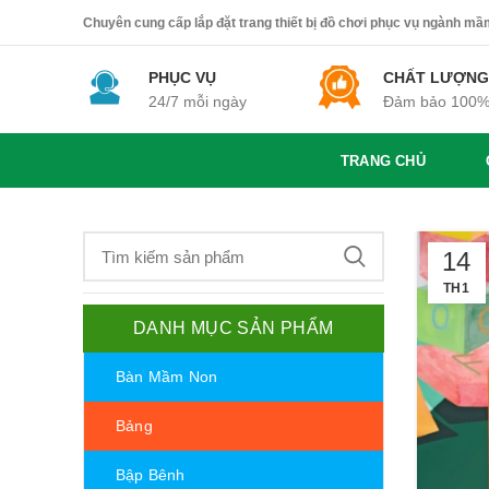
Chuyên cung cấp lắp đặt trang thiết bị đồ chơi phục vụ ngành mầm 
PHỤC VỤ
CHẤT LƯỢNG
24/7 mỗi ngày
Đảm bảo 100
TRANG CHỦ
14
TH1
DANH MỤC SẢN PHẨM
Bàn Mầm Non
Bảng
Bập Bênh