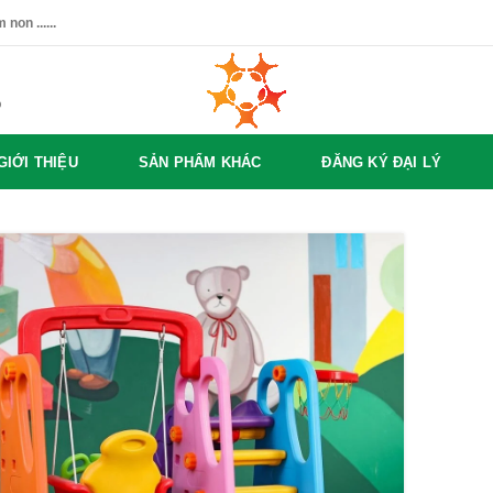
non ......
%
GIỚI THIỆU
SẢN PHẨM KHÁC
ĐĂNG KÝ ĐẠI LÝ