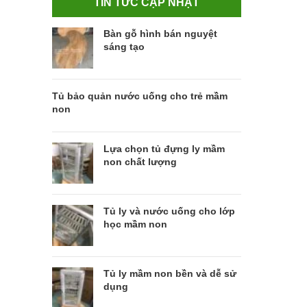
TIN TỨC CẬP NHẬT
Bàn gỗ hình bán nguyệt
sáng tạo
Tủ bảo quản nước uống cho trẻ mầm
non
Lựa chọn tủ đựng ly mầm
non chất lượng
Tủ ly và nước uống cho lớp
học mầm non
Tủ ly mầm non bền và dễ sử
dụng