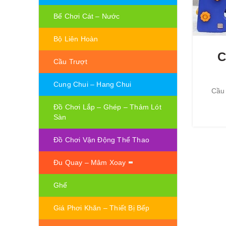
Bể Chơi Cát – Nước
Bộ Liên Hoàn
C
Cầu Trượt
Cung Chui – Hang Chui
Cầu 
Đồ Chơi Lắp – Ghép – Thảm Lót
Sàn
Đồ Chơi Vận Động Thể Thao
Đu Quay – Mâm Xoay
Ghế
Giá Phơi Khăn – Thiết Bị Bếp