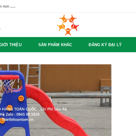
non ......
%
GIỚI THIỆU
SẢN PHẨM KHÁC
ĐĂNG KÝ ĐẠI LÝ