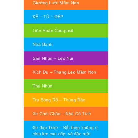
Giường Lưới Mầm Non
KỆ – TỦ – DÉP
Liên Hoàn Composit
Nhà Banh
Sàn Nhún – Leo Núi
Xích Đu – Thang Leo Mầm Non
Thú Nhún
Trụ Bóng Rổ – Thùng Rác
Xe Chòi Chân – Nhà Cổ Tích
Xe đạp Trike – Sắt thép không rỉ,
chịu lực cao cấp, vỏ đặc ruột