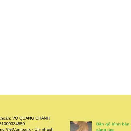
i khoản: VÕ QUANG CHÁNH
381000334550
Bàn gỗ hình bán
ng VietCombank - Chi nhánh
sáng tạo