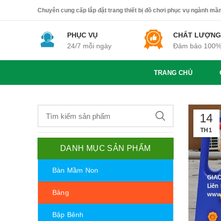
Chuyên cung cấp lắp đặt trang thiết bị đồ chơi phục vụ ngành mầm 
PHỤC VỤ
CHẤT LƯỢNG
24/7 mỗi ngày
Đảm bảo 100
TRANG CHỦ
14
TH1
DANH MỤC SẢN PHẨM
Bàn Mầm Non
Bảng
Bập Bênh