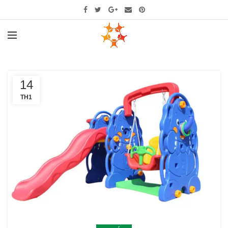
14
TH1