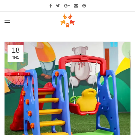
18
TH1